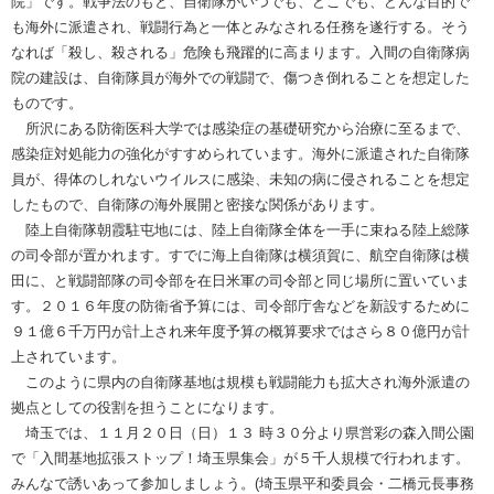
院」です。戦争法のもと、自衛隊がいつでも、どこでも、どんな目的で
も海外に派遣され、戦闘行為と一体とみなされる任務を遂行する。そう
なれば「殺し、殺される」危険も飛躍的に高まります。入間の自衛隊病
院の建設は、自衛隊員が海外での戦闘で、傷つき倒れることを想定した
ものです。
所沢にある防衛医科大学では感染症の基礎研究から治療に至るまで、
感染症対処能力の強化がすすめられています。海外に派遣された自衛隊
員が、得体のしれないウイルスに感染、未知の病に侵されることを想定
したもので、自衛隊の海外展開と密接な関係があります。
陸上自衛隊朝霞駐屯地には、陸上自衛隊全体を一手に束ねる陸上総隊
の司令部が置かれます。すでに海上自衛隊は横須賀に、航空自衛隊は横
田に、と戦闘部隊の司令部を在日米軍の司令部と同じ場所に置いていま
す。２０１６年度の防衛省予算には、司令部庁舎などを新設するために
９１億６千万円が計上され来年度予算の概算要求ではさら８０億円が計
上されています。
このように県内の自衛隊基地は規模も戦闘能力も拡大され海外派遣の
拠点としての役割を担うことになります。
埼玉では、１１月２０日（日）１３ 時３０分より県営彩の森入間公園
で「入間基地拡張ストップ！埼玉県集会」が５千人規模で行われます。
みんなで誘いあって参加しましょう。(埼玉県平和委員会・二橋元長事務