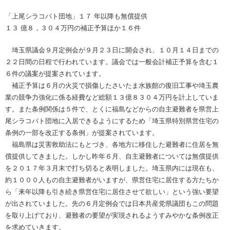
「上尾シラコバト団地」１７ 年以降も無償提供
１３ 億８，３０４万円の補正予算ほか１６件
埼玉県議会９月定例会が９月２３日に開会され、１０月１４日までの
２２日間の日程で行われています。議会では一般会計補正予算を含む１
６件の議案が提案されています。
補正予算は６月の火災で損傷したさいたま水族館の復旧工事や埼玉農
業の競争力強化に係る経費など総額１３億８３０４万円を計上していま
す。また条例関係は５件で、とくに福島などからの自主避難者を県営上
尾シラコバト団地に入居できるようにするため「埼玉県特別県営住宅の
条例の一部を改正する条例」が提案されています。
福島県は災害救助法にもとづき、各地方に移住した避難者に住居を無
償提供してきました。しかし昨年６月、自主避難者については無償提供
を２０１７年３月末で打ち切ると表明しました。埼玉県内には現在も、
約１０００人もの自主避難者がいますが、県営住宅に居住する方たちか
ら「来年以降も引き続き県営住宅に居住させて欲しい」という強い要望
が出されていました。先の６月定例会では日本共産党県議団もこの問題
を取り上げており、避難者の要望が実現されるようすみやかな条例改正
を求めていきます。