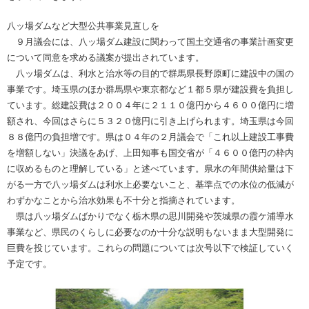
八ッ場ダムなど大型公共事業見直しを
９月議会には、八ッ場ダム建設に関わって国土交通省の事業計画変更
について同意を求める議案が提出されています。
八ッ場ダムは、利水と治水等の目的で群馬県長野原町に建設中の国の
事業です。埼玉県のほか群馬県や東京都など１都５県が建設費を負担し
ています。総建設費は２００４年に２１１０億円から４６００億円に増
額され、今回はさらに５３２０憶円に引き上げられます。埼玉県は今回
８８億円の負担増です。県は０４年の２月議会で「これ以上建設工事費
を増額しない」決議をあげ、上田知事も国交省が「４６００億円の枠内
に収めるものと理解している」と述べています。県水の年間供給量は下
がる一方で八ッ場ダムは利水上必要ないこと、基準点での水位の低減が
わずかなことから治水効果も不十分と指摘されています。
県は八ッ場ダムばかりでなく栃木県の思川開発や茨城県の霞ケ浦導水
事業など、県民のくらしに必要なのか十分な説明もないまま大型開発に
巨費を投じています。これらの問題については次号以下で検証していく
予定です。