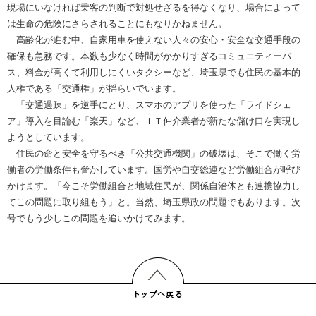
現場にいなければ乗客の判断で対処せざるを得なくなり、場合によって
は生命の危険にさらされることにもなりかねません。
高齢化が進む中、自家用車を使えない人々の安心・安全な交通手段の
確保も急務です。本数も少なく時間がかかりすぎるコミュニティーバ
ス、料金が高くて利用しにくいタクシーなど、埼玉県でも住民の基本的
人権である「交通権」が揺らいでいます。
「交通過疎」を逆手にとり、スマホのアプリを使った「ライドシェ
ア」導入を目論む「楽天」など、ＩＴ仲介業者が新たな儲け口を実現し
ようとしています。
住民の命と安全を守るべき「公共交通機関」の破壊は、そこで働く労
働者の労働条件も脅かしています。国労や自交総連など労働組合が呼び
かけます。「今こそ労働組合と地域住民が、関係自治体とも連携協力し
てこの問題に取り組もう」と。当然、埼玉県政の問題でもあります。次
号でもう少しこの問題を追いかけてみます。