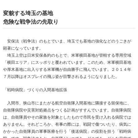
変貌する埼玉の基地
危険な戦争法の先取り
安保法（戦争法）のもとでいま、埼玉でも基地の強化などのうごきが
顕著になっています。
埼玉上空は日米安保条約のもとで、米軍横田基地が管轄する専用空域
「横田エリア」にスッポリと覆われています。このため、米軍横田基地
や厚木基地に出入りする米軍機が自由勝手に飛んでいます。２０１４年
７月以降はオスプレイの飛ぶ姿が目撃されるようになりました。
「戦時病院」づくりの入間基地拡張
入間市、狭山市にまたがる航空自衛隊入間基地に隣接する留保地に、
自衛隊病院や災害対処拠点をつくる計画がすすんでいます。自衛隊病院
は、自衛隊員やその家族を対象としたもので市民を受け入れる病院では
ありません。それどころか、有事の際には、戦闘で傷ついたり、病気に
かかった自衛隊員の軍事医療を行う「後送病院」の役割を担う「戦時病