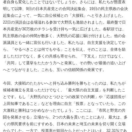
者自身も変化したことではないでしょうか。さらには、私たちが態度表
明して以降、9日の日本共産党との合同決起集会、19日の民主県政の会決
起集会によって、一気に自公候補との「大接戦」へと引き上げました。
22日の演説会は会場溢れる参加で大野氏も激励されました。最終盤で日
本共産党が30万枚のチラシを受け持ち一気に広げました。各駅頭では、
民主県政の会の仲間が数多く、大野氏の応援に駆け付けました。他の会
派議員とも一緒に宣伝も行いました。私たちは、自主支援を決定してか
ら、「やるべきことは何でもやる」ことを伝え、そのことは、全体を励
ましただけでなく、多くの共感も寄せられ、「下支え」だけではなく、
「共同」して選挙をたたかう力へと発展し、その勢いが最後の追い上げ
へとつながりました。これも、互いの信頼関係の発展です。
今回、大接戦のたたかいへと持ち込み勝利を勝ちとったのは、私たちが
候補者擁立を見送っただけでなく、「最大限の自主支援」を判断したこ
とです。もし「大野氏のひとつひとつの政策での判断」や「応援団長が
上田知事であること」などを理由に自主「投票」となっていたら、この
大激戦と勝利はつかめなかったでしょう。ここには、「市民と野党の共
闘を発展させる」立場から、2つの大義を貫いたことにあり、最大は、多
くの県民要求を前にすすめる、日本の未来と埼玉の未来を切り開く立場
からでした。一方で、投票率が前回から上がったとはいえ、32.31%であ