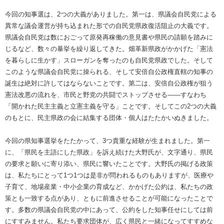
今回の知事選は、2つの大義がありました。第一は、県議会自民党による
異常な議会運営が持ち込まれた形での自民党県政復活阻止の大義です。
県議会自民党は数におごって原発再稼働の意見書や県民の請願を踏みに
じるなど、数々の暴挙を繰り返してきた。畑革新県政がかかげた「憲法
を暮らしに生かす」スローガンを奪ったのも自民党県政でした。そして
このような県議会自民党に操られる、そして安倍自公政権直轄の知事の
誕生は絶対に許してはならないことです。第二は、安倍自公政権が狙う
憲法改悪の流れを、市民と野党の共闘でストップさせる――すなわち
「開かれた民主主義と立憲主義を守る」ことです。そしてこの2つの大義
のもとに、民主県政の会に結集する団体・個人はたたかいぬきました。
今回の県知事選挙をたたかって、3つ貴重な経験が生まれました。第一
に、「県民を主語にした県政」を訴え続けた大野氏が、文字通り、県民
の要求と願いに寄り添い、県民に響いたことです。大野氏の掲げる政策
は、私たちにとって1つ1つは是非が問われるものもありますが、医療や
子育て、地場産業・中小企業の育成など、かかげた公約は、私たちの政
策とも一致する点があり、ともに前進させることが可能になったことで
す。多数の県議会自民党の中にあって、公約をした知事任せにしては前
にすすみません。私たち要求団体が、広く県民と一緒になってすすめな