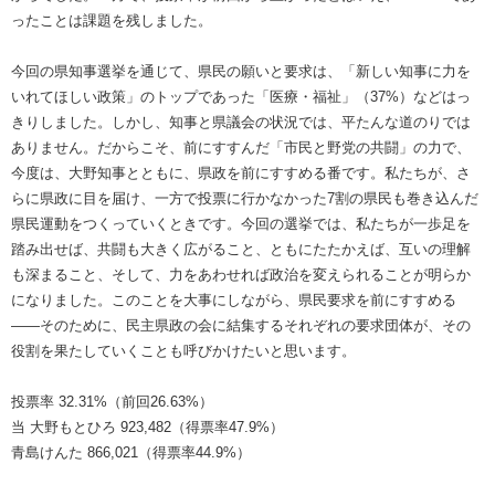
ったことは課題を残しました。
今回の県知事選挙を通じて、県民の願いと要求は、「新しい知事に力を
いれてほしい政策」のトップであった「医療・福祉」（37%）などはっ
きりしました。しかし、知事と県議会の状況では、平たんな道のりでは
ありません。だからこそ、前にすすんだ「市民と野党の共闘」の力で、
今度は、大野知事とともに、県政を前にすすめる番です。私たちが、さ
らに県政に目を届け、一方で投票に行かなかった7割の県民も巻き込んだ
県民運動をつくっていくときです。今回の選挙では、私たちが一歩足を
踏み出せば、共闘も大きく広がること、ともにたたかえば、互いの理解
も深まること、そして、力をあわせれば政治を変えられることが明らか
になりました。このことを大事にしながら、県民要求を前にすすめる
――そのために、民主県政の会に結集するそれぞれの要求団体が、その
役割を果たしていくことも呼びかけたいと思います。
投票率 32.31%（前回26.63%）
当 大野もとひろ 923,482（得票率47.9%）
青島けんた 866,021（得票率44.9%）