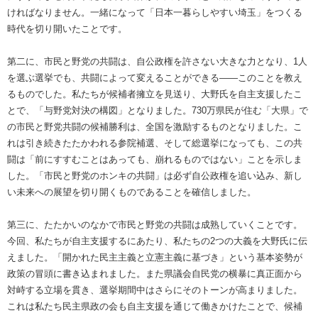
ければなりません。一緒になって「日本一暮らしやすい埼玉」をつくる
時代を切り開いたことです。
第二に、市民と野党の共闘は、自公政権を許さない大きな力となり、1人
を選ぶ選挙でも、共闘によって変えることができる――このことを教え
るものでした。私たちが候補者擁立を見送り、大野氏を自主支援したこ
とで、「与野党対決の構図」となりました。730万県民が住む「大県」で
の市民と野党共闘の候補勝利は、全国を激励するものとなりました。こ
れは引き続きたたかわれる参院補選、そして総選挙になっても、この共
闘は「前にすすむことはあっても、崩れるものではない」ことを示しま
した。「市民と野党のホンキの共闘」は必ず自公政権を追い込み、新し
い未来への展望を切り開くものであることを確信しました。
第三に、たたかいのなかで市民と野党の共闘は成熟していくことです。
今回、私たちが自主支援するにあたり、私たちの2つの大義を大野氏に伝
えました。「開かれた民主主義と立憲主義に基づき」という基本姿勢が
政策の冒頭に書き込まれました。また県議会自民党の横暴に真正面から
対峙する立場を貫き、選挙期間中はさらにそのトーンが高まりました。
これは私たち民主県政の会も自主支援を通じて働きかけたことで、候補