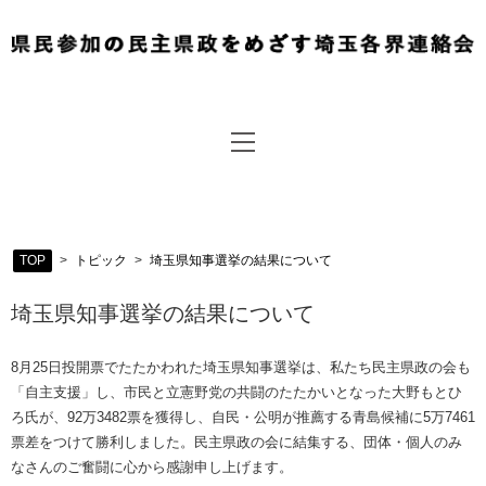
TOP
>
トピック
>
埼玉県知事選挙の結果について
埼玉県知事選挙の結果について
8月25日投開票でたたかわれた埼玉県知事選挙は、私たち民主県政の会も
「自主支援」し、市民と立憲野党の共闘のたたかいとなった大野もとひ
ろ氏が、92万3482票を獲得し、自民・公明が推薦する青島候補に5万7461
票差をつけて勝利しました。民主県政の会に結集する、団体・個人のみ
なさんのご奮闘に心から感謝申し上げます。