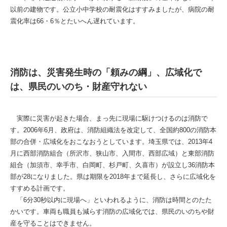
以前の建物です。公立小中学校の耐震化はすすみましたが、病院の耐
震化率は66・6％とたいへん遅れています。
消防は、災害発生時の「頼みの綱」、広域化で
は、県民のいのち・財産守れない
実際に災害が起きた場合、まっ先に現場に駆けつけるのは消防で
す。2006年6月、政府は、消防組織法を改定して、全国約800の消防本
部の合併・広域化をおこなおうとしています。埼玉県では、2013年4
月に西部消防組合（所沢市、狭山市、入間市、西部広域）と東部消防
組合（加須市、幸手市、白岡町、杉戸町、久喜市）が設立し36消防本
部が28になりました。県は期限を2018年まで延長し、さらに広域化を
すすめる計画です。
「6分30秒以内に現場へ」といわれるように、消防は時間とのたた
かいです。車両も職員も減らす消防の広域化では、県民のいのちや財
産を守ることはできません。