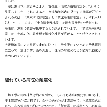
ました。
県は東日本大震災をふまえ、首都直下地震の被害想定を6年ぶりに
見直しました。それによると、今後30年以内に発生する確率が70%と
されるのは、「東京湾北部地震」と「茨城県南部地震」（いずれもＭ
7.3）としています。「東京湾北部地震」は最大震度6強と予測され、
県南部、東部に被害が集中すると予想されています。「茨城県南部地
震」は、土地の低い県東部で液状化被害が広がることが特徴とされて
います。
大規模地震による被害を未然に防止し、最小限にくいとめる予防原則
に立って、震災予防計画を見直し、住宅の耐震化など予防対策強化が
求められています。
遅れている病院の耐震化
埼玉県の建物棟数は約250万棟で、そのうち木造建物が約189万棟、
非木造建物が62万棟です。全体の約75%が木造建物で、木造建物の約
40%、非木造建物の約25%がいわゆる「新耐震」の基準がない1980年