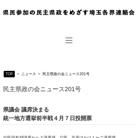
TOP
>
ニュース
>
民主県政の会ニュース201号
民主県政の会ニュース201号
県議会 議席決まる
統一地方選挙前半戦４月７日投開票
自民現有48議席から３議席減 立民、共産ほかは１〜２議席増