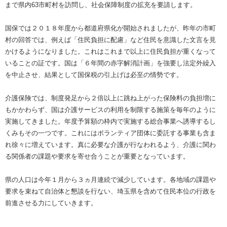
まで県内63市町村を訪問し、社会保障制度の拡充を要請します。
国保では２０１８年度から都道府県化が開始されましたが、昨年の市町
村の回答では、例えば「住民負担に配慮」など住民を意識した文言を見
かけるようになりました。これはこれまで以上に住民負担が重くなって
いることの証です。国は「６年間の赤字解消計画」を強要し法定外繰入
を中止させ、結果として国保税の引上げは必至の情勢です。
介護保険では、制度発足から２倍以上に跳ね上がった保険料の負担増に
もかかわらず、国は介護サービスの利用を制限する施策を毎年のように
実施してきました。年度予算額の枠内で実施する総合事業へ誘導するし
くみもその一つです。これにはボランティア団体に委託する事業も含ま
れ徐々に増えています。真に必要な介護が行なわれるよう、介護に関わ
る関係者の課題や要求を寄せ合うことが重要となっています。
県の人口は今年１月から３ヵ月連続で減少しています。各地域の課題や
要求を束ねて自治体と懇談を行ない、埼玉県を含めて住民本位の行政を
前進させる力にしていきます。