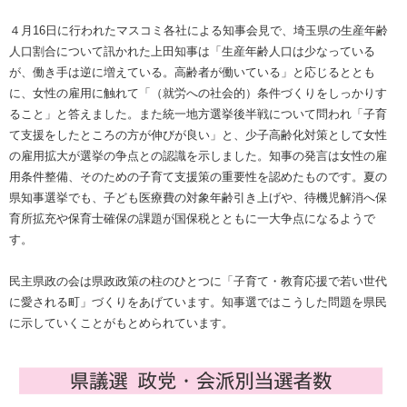
４月16日に行われたマスコミ各社による知事会見で、埼玉県の生産年齢
人口割合について訊かれた上田知事は「生産年齢人口は少なっている
が、働き手は逆に増えている。高齢者が働いている」と応じるととも
に、女性の雇用に触れて「（就労への社会的）条件づくりをしっかりす
ること」と答えました。また統一地方選挙後半戦について問われ「子育
て支援をしたところの方が伸びが良い」と、少子高齢化対策として女性
の雇用拡大が選挙の争点との認識を示しました。知事の発言は女性の雇
用条件整備、そのための子育て支援策の重要性を認めたものです。夏の
県知事選挙でも、子ども医療費の対象年齢引き上げや、待機児解消へ保
育所拡充や保育士確保の課題が国保税とともに一大争点になるようで
す。
民主県政の会は県政政策の柱のひとつに「子育て・教育応援で若い世代
に愛される町」づくりをあげています。知事選ではこうした問題を県民
に示していくことがもとめられています。