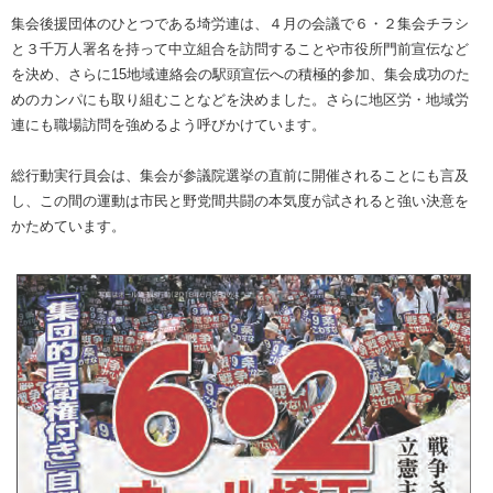
集会後援団体のひとつである埼労連は、４月の会議で６・２集会チラシ
と３千万人署名を持って中立組合を訪問することや市役所門前宣伝など
を決め、さらに15地域連絡会の駅頭宣伝への積極的参加、集会成功のた
めのカンパにも取り組むことなどを決めました。さらに地区労・地域労
連にも職場訪問を強めるよう呼びかけています。
総行動実行員会は、集会が参議院選挙の直前に開催されることにも言及
し、この間の運動は市民と野党間共闘の本気度が試されると強い決意を
かためています。