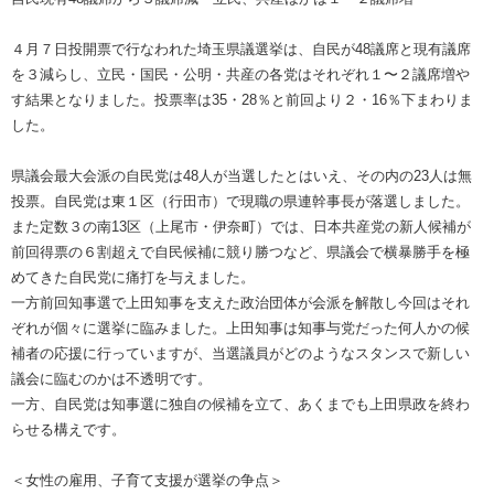
４月７日投開票で行なわれた埼玉県議選挙は、自民が48議席と現有議席
を３減らし、立民・国民・公明・共産の各党はそれぞれ１〜２議席増や
す結果となりました。投票率は35・28％と前回より２・16％下まわりま
した。
県議会最大会派の自民党は48人が当選したとはいえ、その内の23人は無
投票。自民党は東１区（行田市）で現職の県連幹事長が落選しました。
また定数３の南13区（上尾市・伊奈町）では、日本共産党の新人候補が
前回得票の６割超えで自民候補に競り勝つなど、県議会で横暴勝手を極
めてきた自民党に痛打を与えました。
一方前回知事選で上田知事を支えた政治団体が会派を解散し今回はそれ
ぞれが個々に選挙に臨みました。上田知事は知事与党だった何人かの候
補者の応援に行っていますが、当選議員がどのようなスタンスで新しい
議会に臨むのかは不透明です。
一方、自民党は知事選に独自の候補を立て、あくまでも上田県政を終わ
らせる構えです。
＜女性の雇用、子育て支援が選挙の争点＞