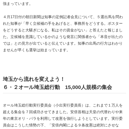
強まっています。
４月17日付の朝日新聞は知事の定例記者会見について、５選出馬を問わ
れた知事が「早く立候補の手をあげると、事務所をどうする。ポスター
をどうすると大騒ぎになる。私はその資金がない」と答えたと報じまし
た。立候補を意識しているかのような発言に関係者から「本音が出たの
では」との見方が出ていると伝えています。知事の出馬の行方はわかり
ませんが早くも選挙は始まっています。
埼玉から流れを変えよう！
６・２オール埼玉総行動 15,000人規模の集会
オール埼玉総行動実行委員会（小出実行委員長）は、これまで１万人を
超える集会を７回成功させてきました。安倍首相は天皇の代替わりや来
年の東京オリ・パラを利用して改憲を強行しようとしています。実行委
員会はこうした情勢の下、「安倍内閣による９条改憲は絶対にさせな