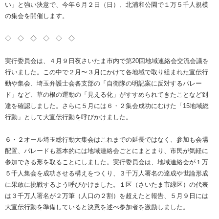
い」と強い決意で、今年６月２日（日）、北浦和公園で１万５千人規模
の集会を開催します。
◇ ◇ ◇ ◇ ◇ ◇
実行委員会は、４月９日夜さいたま市内で第20回地域連絡会交流会議を
行いました。この中で２月〜３月にかけて各地域で取り組まれた宣伝行
動や集会、埼玉弁護士会各支部の「自衛隊の明記案に反対するパレー
ド」など、草の根の運動の「見える化」がすすめられてきたことなど到
達を確認しました。さらに５月には６・２集会成功にむけた「15地域総
行動」として大宣伝行動を呼びかけました。
６・２オール埼玉総行動大集会はこれまでの延長ではなく、参加も会場
配置、パレードも基本的には地域連絡会ごとにまとまり、市民が気軽に
参加できる形を取ることにしました。実行委員会は、地域連絡会が１万
５千人集会を成功させる構えをつくり、３千万人署名の達成や世論形成
に果敢に挑戦するよう呼びかけました。１区（さいたま市緑区）の代表
は３千万人署名が２万筆（人口の２割）を超えたと報告、５月９日には
大宣伝行動を準備していると決意を述べ参加者を激励しました。