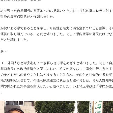
方を襲った台風15号の被災地へのお見舞いとともに、突然の豚コレラに対す
が自身の最重点課題だと強調しました。
が勢いある県であることを示し、可能性と魅力に満ち溢れていると強調。それ
政運営に取り組んでいることだと述べました。そして県内産業の発展だけでな
事だと強調しました。
政を＞
ＢＴ、外国人などが安心して生き暮らせる県をめざすと述べました。そして自
元川口市長）の政治姿勢だと話しました。祖父が病をおして議会に行こうとす
庭の子どもたちの命やくらしはどうなる」と叱られ、そのとき社会的弱者を守
政治の役割だと信じて、今後も県政運営にあたると述べました。また大野知事
訪問や開かれた知事室を実現したいと述べました。いま埼玉県政は「県民が主
す。