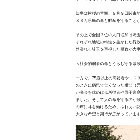
知事は挨拶の冒頭、９月９日関東地
３３万県民の命と財産を守ること
その上で全国３位の人口増加は埼玉
それぞれ地域の特性を生かした行
然溢れる埼玉を重視した県政が大
＜社会的弱者の命とくらし守る県
一方で、75歳以上の高齢者やＬＧ
のときに病気で亡くなった祖父（
が議会を休めば低所得者や母子家
ました。そして人の命を守るのが
の声に耳を傾けるため、ふれあい
大きな希望と期待が広がっていま