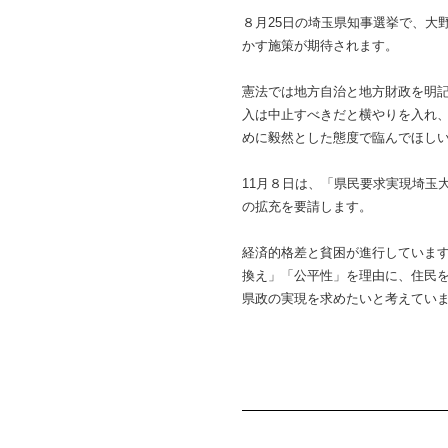
８月25日の埼玉県知事選挙で、大
かす施策が期待されます。
憲法では地方自治と地方財政を明
入は中止すべきだと横やりを入れ
めに毅然とした態度で臨んでほし
11月８日は、「県民要求実現埼玉
の拡充を要請します。
経済的格差と貧困が進行していま
換え」「公平性」を理由に、住民
県政の実現を求めたいと考えてい