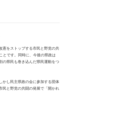
。
改憲をストップする市民と野党の共
ことです。同時に、今後の県政は
割の県民も巻き込んだ県民運動をつ
しかし民主県政の会に参加する団体
市民と野党の共闘の発展で「開かれ