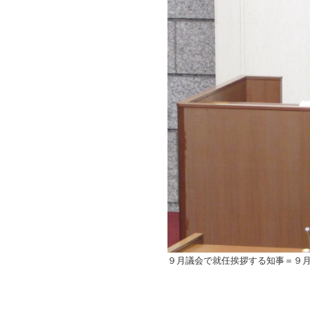
９月議会で就任挨拶する知事＝９月