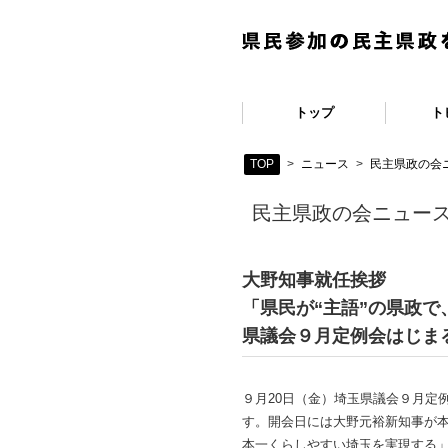
トップ
ト
TOP
>
ニュース
>
民主県政の会ニ
民主県政の会ニュース
大野知事就任挨拶
「県民が“主語”の県政
県議会９月定例会はじまる
９月20日（金）埼玉県議会９月定
す。開会日には大野元裕新知事が
本一くらしやすい埼玉を実現する