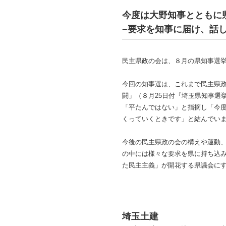
今度は大野知事とともに
−要求を知事に届け、話
民主県政の会は、８月の県知事選
今回の知事選は、これまで民主県
闘」（８月25日付『埼玉県知事選
「平たんではない」と指摘し「今
くっていくときです」と結んでい
今後の民主県政の会の構えや運動
の中には様々な要求を県に持ち込
た民主主義」が開花する県議会に
埼玉土建