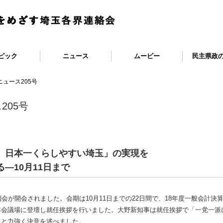
ピック
ニュース
ムービー
民主県政
ュース205号
205号
で、日本一くらしやすい埼玉」の実現を
―10月11日まで
例会が開会されました。会期は10月11日までの22日間で、18年度一般会計
本会議場に登壇し就任挨拶を行いました。大野新知事は就任挨拶で「一党一派
」と力強く決意を述べました。