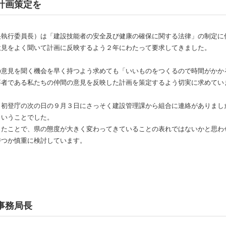
計画策定を
央執行委員長）は「建設技能者の安全及び健康の確保に関する法律」の制定に
意見をよく聞いて計画に反映するよう２年にわたって要求してきました。
の意見を聞く機会を早く持つよう求めても「いいものをつくるので時間がかか
事者である私たちの仲間の意見を反映した計画を策定するよう切実に求めてい
、初登庁の次の日の９月３日にさっそく建設管理課から組合に連絡がありまし
ということでした。
したことで、県の態度が大きく変わってきていることの表れではないかと思わ
持つか慎重に検討しています。
事務局長