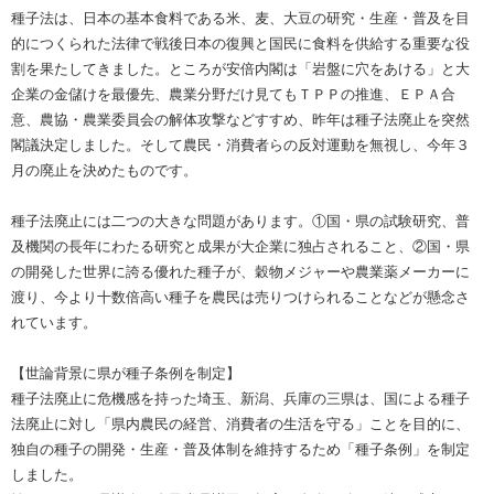
種子法は、日本の基本食料である米、麦、大豆の研究・生産・普及を目
的につくられた法律で戦後日本の復興と国民に食料を供給する重要な役
割を果たしてきました。ところが安倍内閣は「岩盤に穴をあける」と大
企業の金儲けを最優先、農業分野だけ見てもＴＰＰの推進、ＥＰＡ合
意、農協・農業委員会の解体攻撃などすすめ、昨年は種子法廃止を突然
閣議決定しました。そして農民・消費者らの反対運動を無視し、今年３
月の廃止を決めたものです。
種子法廃止には二つの大きな問題があります。①国・県の試験研究、普
及機関の長年にわたる研究と成果が大企業に独占されること、②国・県
の開発した世界に誇る優れた種子が、穀物メジャーや農業薬メーカーに
渡り、今より十数倍高い種子を農民は売りつけられることなどが懸念さ
れています。
【世論背景に県が種子条例を制定】
種子法廃止に危機感を持った埼玉、新潟、兵庫の三県は、国による種子
法廃止に対し「県内農民の経営、消費者の生活を守る」ことを目的に、
独自の種子の開発・生産・普及体制を維持するため「種子条例」を制定
しました。