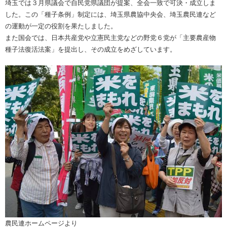
埼玉では３月県議会で自民党県議団が提案、全会一致で可決・成立しま
した。この「種子条例」制定には、埼玉県農協中央会、埼玉農民連など
の運動が一定の役割を果たしました。
また国会では、日本共産党や立憲民主党などの野党６党が「主要農産物
種子法復活法案」を提出し、その成立をめざしています。
農民連ホームページより