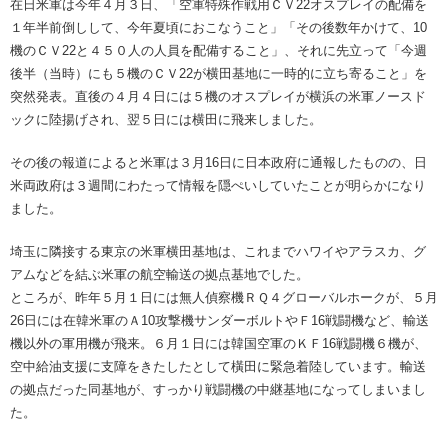
在日米軍は今年４月３日、「空軍特殊作戦用ＣＶ22オスプレイの配備を
１年半前倒しして、今年夏頃におこなうこと」「その後数年かけて、10
機のＣＶ22と４５０人の人員を配備すること」、それに先立って「今週
後半（当時）にも５機のＣＶ22が横田基地に一時的に立ち寄ること」を
突然発表。直後の４月４日には５機のオスプレイが横浜の米軍ノースド
ックに陸揚げされ、翌５日には横田に飛来しました。
その後の報道によると米軍は３月16日に日本政府に通報したものの、日
米両政府は３週間にわたって情報を隠ぺいしていたことが明らかになり
ました。
埼玉に隣接する東京の米軍横田基地は、これまでハワイやアラスカ、グ
アムなどを結ぶ米軍の航空輸送の拠点基地でした。
ところが、昨年５月１日には無人偵察機ＲＱ４グローバルホークが、５月
26日には在韓米軍のＡ10攻撃機サンダーボルトやＦ16戦闘機など、輸送
機以外の軍用機が飛来。６月１日には韓国空軍のＫＦ16戦闘機６機が、
空中給油支援に支障をきたしたとして橫田に緊急着陸しています。輸送
の拠点だった同基地が、すっかり戦闘機の中継基地になってしまいまし
た。