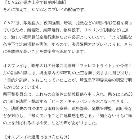
【ＣＶ22が県内上空で目的外訓練】
それに加えて、ＣＶ22オスプレイの配備です。
ＣＶ22は、敵地侵入、夜間強襲、暗殺、拉致などの特殊作戦任務を持っ
ているため、離着陸、編隊飛行、物料投下、リベリング訓練などに加
え、激しい夜間超低空飛行訓練などを必須としています。「より過酷な
条件下で訓練活動を実施」するので、海兵隊用オスプレイよりも、さら
に事故率が高いことを防衛省も認めています。
オスプレイは、昨年３月の日米共同訓練「フォレストライト」や今年１
月の訓練の際には、埼玉県内の30市町の上空を勝手気ままに飛び回り、
「目的外訓練」をおこなっていたことが、埼玉県平和委員会の調査で明
らかになっています。
県平和委員会は、これらの自治体に情報提供を申し入れ、県をはじめ23
の市町を訪問・懇談する「ピース・キャラバン」をおこなってきまし
た。訪問先の自治体では市町公室長、総務部長、危機管理監、副町長な
どが対応し、「飛んでいることに危機感を感じる」「知らないうちに頭
の上を飛ばれるのは不安」などの声があがりました。
【オスプレイの運用は抜け穴だらけ】