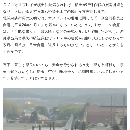
ＣＶ22オスプレイが横田に配備されれば、横田が特殊作戦の展開拠点と
なり、人口が密集する東京や埼玉上空の飛行が常態化します。
北関東防衛局の説明では、オスプレイの運用に関して「日米合同委員会
合意（平成24年９月）」が基本になっているといいますが、この合意
は、「可能な限り」「最大限」などの表現が多用され抜け穴だらけ。沖
縄県当局と県民の監視調査で５１７件の違反を指摘したにもかかわらず
政府の回答は「日米合意に違反するものはない」としていることからも
明らかです。
直下に暮らす県民のいのち・安全が脅かされるうえ、県も市町村も、県
民も知らないうちに埼玉上空が「敵地侵入」の訓練場にされてしまいま
す。見過ごすことはできません。