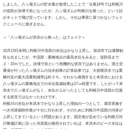
しました。八ッ場ダムの貯水量が急増したことで「台風19号では利根川
の堤防が決壊寸前になったが、八ッ場ダムが利根川を救った」という話
がネットで飛び交っています。しかし、それは事実に基づかないフェイ
クニュースに過ぎません。
＜「八ッ場ダムが洪水から救った」はフェイク＞
10月13日未明に利根川中流部の水位はかなり上昇し、加須市では避難勧
告も出ましたが、中流部・栗橋地点の最高水位をみると、堤防高まで
２・33ｍでした。決壊寸前という危機的な状況ではありません。国土交
通省が行った八ッ場ダムの治水効果の計算結果では、大規模洪水では栗
橋付近の最大流量削減率は約３％。それから推測すると本洪水における
八ッ場ダムの栗橋地点での水位低減効果は17㎝程度です。したがって本
洪水で八ッ場ダムがなく、水位が上がったとしても利根川中流部が氾濫
する状況ではなかったわけです。
利根川の水位が本洪水でかなり上昇した理由の一つとして、適宜実施す
べき河床掘削作業が十分に行われず、そのために利根川中流部の河床が
上昇してきているという問題があります。国交省が定めている利根川河
川整備計画に沿った河床面が維持されていれば、本洪水のピーク水位は