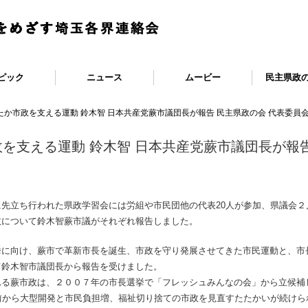
ピック
ニュース
ムービー
民主県政
たか市政を支える運動 鈴木智 日本共産党蕨市議団長が報告 民主県政の会 代表委員
を支える運動 鈴木智 日本共産党蕨市議団長が報告
先立ち行われた県政学習会には労組や市民団他の代表20人が参加、県議会２
政について鈴木智蕨市議がそれぞれ報告しました。
挙に向け、蕨市で革新市長を誕生、市政を守り発展させてきた市民運動と、市
て鈴木智市議団長から報告を受けました。
る蕨市政は、２００７年の市長選挙で「フレッシュみんなの会」から立候補し
前から大型開発と市民負担増、福祉切り捨ての市政を見直すたたかいが続けら