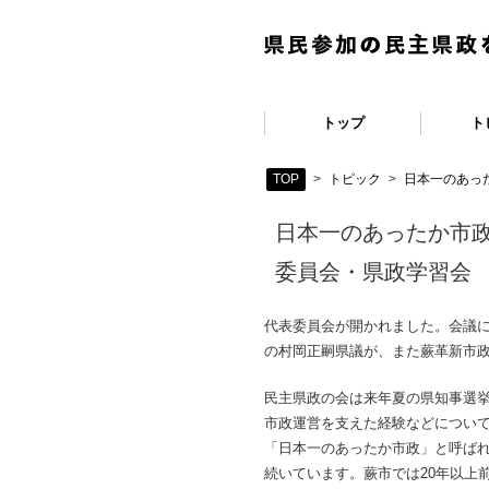
トップ
ト
TOP
>
トピック
>
日本一のあっ
日本一のあったか市政
委員会・県政学習会
代表委員会が開かれました。会議に
の村岡正嗣県議が、また蕨革新市
民主県政の会は来年夏の県知事選
市政運営を支えた経験などについ
「日本一のあったか市政」と呼ばれ
続いています。蕨市では20年以上