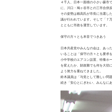
４千人、日本一面積の小さい蕨市
に、川口・鳩ヶ谷市との三市合併
その姿勢は賴高氏が市長に当選し
議が行われています。そして「７
とともに市政を運営しています。
保守の方々とも本音でつきあう
日本共産党やみんなの会は、あっ
いることは「保守の方々とも要求
小中学校のエアコン設置、特養ホー
を変えたか、財政難でも何を大切
よう努力を重ねてきました。
鈴木議員は「与党として難しい問
続き「安心とにぎわい、みんなに