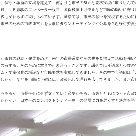
で、保守・革新の立場を超えて、何よりも市民の身近な要求実現に取り組んで
反対、ＪＲ蕨駅のエレベーター設置、国保税値上げ中止など市民の願いに寄り
た後も変わらずに続けられています。選挙では、市民の願いを実現するために
万市民のための市政運営」を大事にタウンミーティングや公募を含む検討委員
たか市政の継続・発展をめざし来年の市長選挙やその先を見据えて活動を強め
を共有する。そのために本音で付き合う」ことです。議会では４議席と少数の
ム・学童保育の増設など市民要求を実現してきました。その中で市議団は「1
にしたか」などを市民に正確に伝え政策化して理解を広げてきました。また市
題もあるが、市長任せにせず支えていく必要がある。市民とともにつくる市政
あたたかい、日本一のコンパクトシティー蕨」の発展に力を尽くすと決意を語