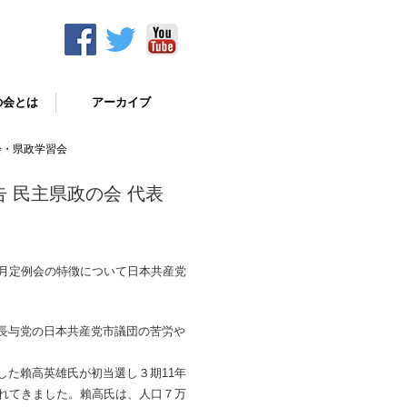
の会とは
アーカイブ
会・県政学習会
 民主県政の会 代表
月定例会の特徴について日本共産党
長与党の日本共産党市議団の苦労や
た賴高英雄氏が初当選し３期11年
れてきました。賴高氏は、人口７万