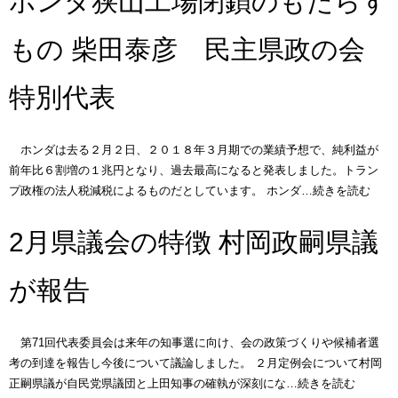
ホンダ狭山工場閉鎖のもたらす
もの 柴田泰彦 民主県政の会
特別代表
ホンダは去る２月２日、２０１８年３月期での業績予想で、純利益が
前年比６割増の１兆円となり、過去最高になると発表しました。トラン
プ政権の法人税減税によるものだとしています。 ホンダ…続きを読む
2月県議会の特徴 村岡政嗣県議
が報告
第71回代表委員会は来年の知事選に向け、会の政策づくりや候補者選
考の到達を報告し今後について議論しました。 ２月定例会について村岡
正嗣県議が自民党県議団と上田知事の確執が深刻にな…続きを読む