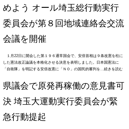
めよう オール埼玉総行動実行
委員会が第８回地域連絡会交流
会議を開催
１月22日に開会した第１９６通常国会で、安倍首相は９条改憲を柱に
した憲法改正論議を本格化させる決意を表明しました。日本国憲法に
「自衛隊」を明記する安倍改憲に「ＮＯ」の国民的審判を…続きを読む
県議会で原発再稼働の意見書可
決 埼玉大運動実行委員会が緊
急行動提起