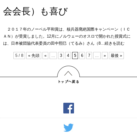
会会長）も喜び
２０１７年のノーベル平和賞は、核兵器廃絶国際キャンペーン（ＩＣ
ＡＮ）が受賞しました。12月にノルウェーのオスロで開かれた授賞式に
は、日本被団協代表委員の田中熙巳（てるみ）さん（8…続きを読む
5 / 8
« 先頭
«
...
3
4
5
6
7
...
»
最後 »